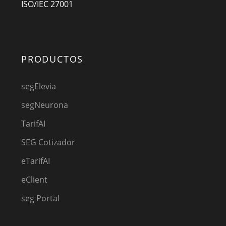
ISO/IEC 27001
PRODUCTOS
segElevia
segNeurona
TarifAI
SEG Cotizador
eTarifAI
eClient
seg Portal