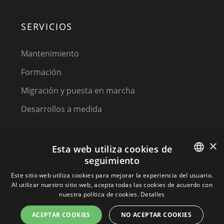
SERVICIOS
Mantenimiento
Formación
Migración y puesta en marcha
Desarrollos a medida
×
Esta web utiliza cookies de
seguimiento
SPANISH
Este sitio web utiliza cookies para mejorar la experiencia del usuario.
Al utilizar nuestro sitio web, acepta todas las cookies de acuerdo con
(C) 2023, MPM SOFTWARE, a KIREY GROUP COMPANY
SPANISH
nuestra política de cookies.
Detalles
PORTUGUESE
ACEPTAR COOKIES
NO ACEPTAR COOKIES
Terminos y condiciones