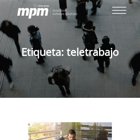
Skip
to
content
Etiqueta:
teletrabajo