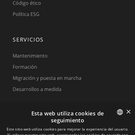
Código ético
Política ESG
SERVICIOS
Mantenimiento
Formación
Migración y puesta en marcha
Desarrollos a medida
×
Esta web utiliza cookies de
seguimiento
SPANISH
Este sitio web utiliza cookies para mejorar la experiencia del usuario.
Al utilizar nuestro sitio web, acepta todas las cookies de acuerdo con