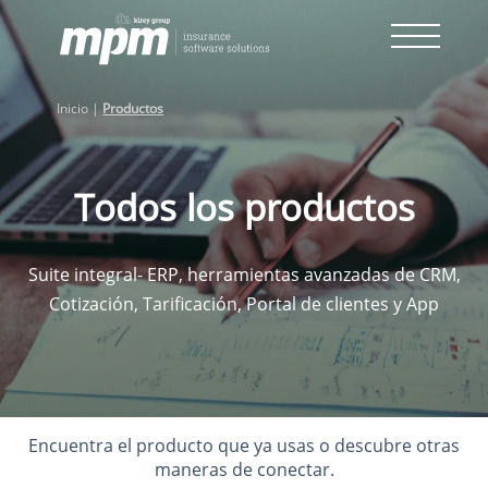
Skip
to
content
Inicio
|
Productos
Todos los productos
Suite integral- ERP, herramientas avanzadas de CRM,
Cotización, Tarificación, Portal de clientes y App
Encuentra el producto que ya usas o descubre otras
maneras de conectar.