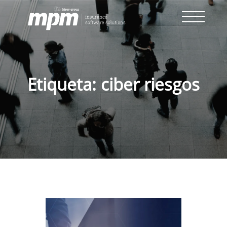
Skip
to
content
Etiqueta:
ciber riesgos