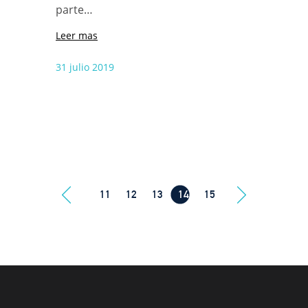
parte…
Leer mas
31 julio 2019
11
12
13
14
15