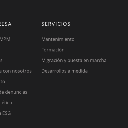
RESA
SERVICIOS
 MPM
Mantenimiento
Formación
os
Migración y puesta en marcha
a con nosotros
Desarrollos a medida
cto
de denuncias
 ético
ca ESG