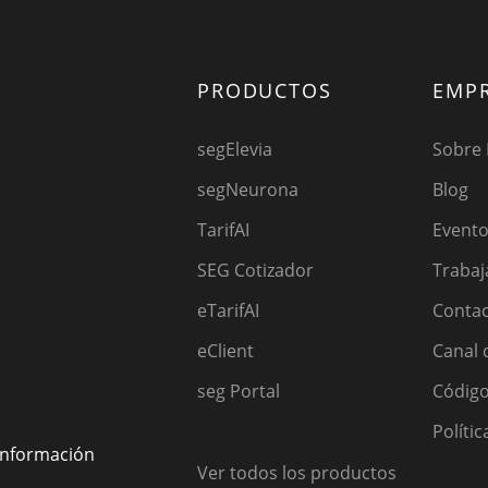
PRODUCTOS
EMP
segElevia
Sobre
segNeurona
Blog
TarifAI
Event
SEG Cotizador
Trabaj
eTarifAI
Conta
eClient
Canal 
seg Portal
Código
Políti
 información
Ver todos los productos