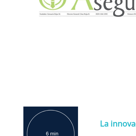
La innova
6 min