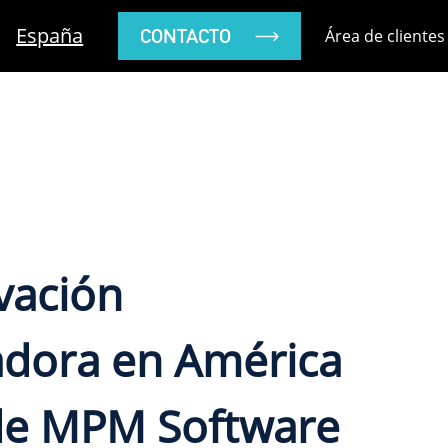
España
CONTACTO
Área de clientes
vación
adora en América
de MPM Software