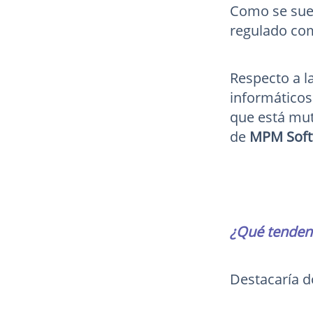
Como se suel
regulado com
Respecto a l
informáticos
que está mut
de
MPM Soft
¿Qué tendenc
Destacaría d