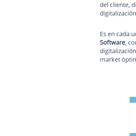
del cliente, 
digitalizació
Es en cada u
Software
, c
digitalizació
market óptim