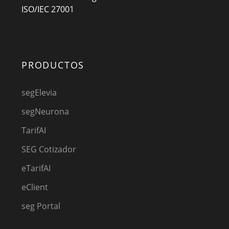
ISO/IEC 27001
PRODUCTOS
segElevia
segNeurona
TarifAI
SEG Cotizador
eTarifAI
eClient
seg Portal