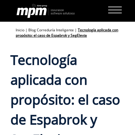
Skip
to
content
Inicio
|
Blog Correduría Inteligente
|
Tecnología aplicada con
propósito: el caso de Espabrok y SegElevia
Tecnología
aplicada con
propósito: el caso
de Espabrok y