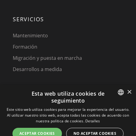
SERVICIOS
Mantenimiento
Formación
Migración y puesta en marcha
Desarrollos a medida
×
Esta web utiliza cookies de
seguimiento
SPANISH
Este sitio web utiliza cookies para mejorar la experiencia del usuario.
Al utilizar nuestro sitio web, acepta todas las cookies de acuerdo con
(C) 2023, MPM SOFTWARE, a KIREY GROUP COMPANY
SPANISH
nuestra política de cookies.
Detalles
PORTUGUESE
ACEPTAR COOKIES
NO ACEPTAR COOKIES
Terminos y condiciones