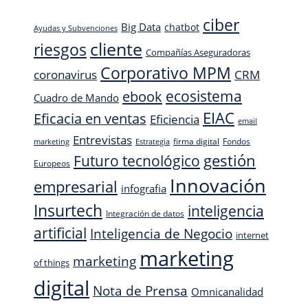
ciber
Big Data
chatbot
Ayudas y Subvenciones
cliente
riesgos
Compañías Aseguradoras
Corporativo MPM
CRM
coronavirus
ecosistema
ebook
Cuadro de Mando
EIAC
Eficacia en ventas
Eficiencia
email
Entrevistas
firma digital
Fondos
marketing
Estrategia
Futuro tecnológico
gestión
Europeos
Innovación
empresarial
infografia
Insurtech
inteligencia
Integración de datos
artificial
Inteligencia de Negocio
internet
marketing
marketing
of things
digital
Nota de Prensa
Omnicanalidad