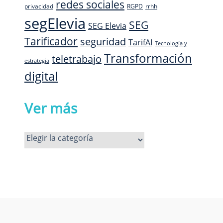
redes sociales
privacidad
RGPD
rrhh
segElevia
SEG
SEG Elevia
Tarificador
seguridad
TarifAI
Tecnología y
Transformación
teletrabajo
estrategia
digital
Ver más
Ver
más