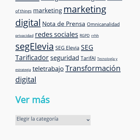
marketing
marketing
of things
digital
Nota de Prensa
Omnicanalidad
redes sociales
privacidad
RGPD
rrhh
segElevia
SEG
SEG Elevia
Tarificador
seguridad
TarifAI
Tecnología y
Transformación
teletrabajo
estrategia
digital
Ver más
Ver
más