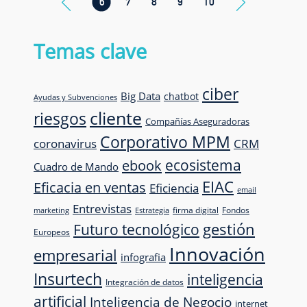
6
7
8
9
10
Temas clave
ciber
Big Data
chatbot
Ayudas y Subvenciones
cliente
riesgos
Compañías Aseguradoras
Corporativo MPM
CRM
coronavirus
ecosistema
ebook
Cuadro de Mando
EIAC
Eficacia en ventas
Eficiencia
email
Entrevistas
firma digital
Fondos
marketing
Estrategia
Futuro tecnológico
gestión
Europeos
Innovación
empresarial
infografia
Insurtech
inteligencia
Integración de datos
artificial
Inteligencia de Negocio
internet