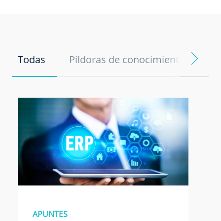
Todas
Píldoras de conocimiento
No
APUNTES