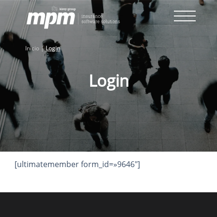
Skip
to
content
Inicio
|
Login
Login
[ultimatemember form_id=»9646″]