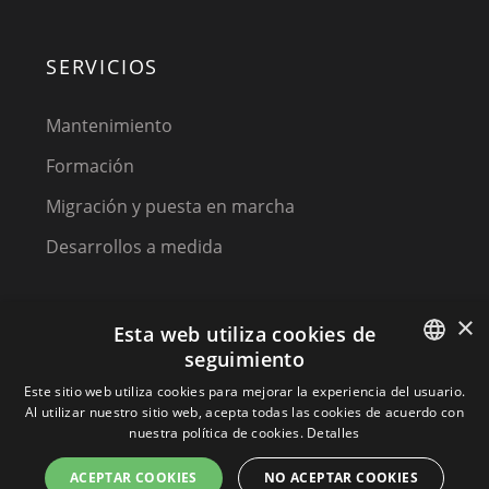
SERVICIOS
Mantenimiento
Formación
Migración y puesta en marcha
Desarrollos a medida
×
Esta web utiliza cookies de
seguimiento
SPANISH
Este sitio web utiliza cookies para mejorar la experiencia del usuario.
Al utilizar nuestro sitio web, acepta todas las cookies de acuerdo con
(C) 2023, MPM SOFTWARE, a KIREY GROUP COMPANY
SPANISH
nuestra política de cookies.
Detalles
PORTUGUESE
ACEPTAR COOKIES
NO ACEPTAR COOKIES
Terminos y condiciones