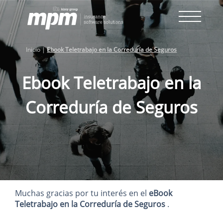
Skip
to
content
Inicio
|
Ebook Teletrabajo en la Correduría de Seguros
Ebook Teletrabajo en la
Correduría de Seguros
Muchas gracias por tu interés en el
eBook
Teletrabajo en la Correduría de Seguros
.