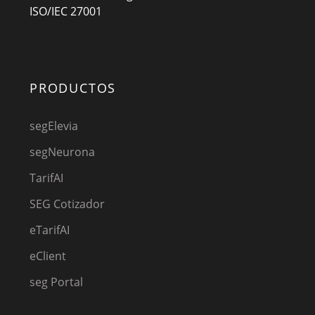
ISO/IEC 27001
PRODUCTOS
segElevia
segNeurona
TarifAI
SEG Cotizador
eTarifAI
eClient
seg Portal