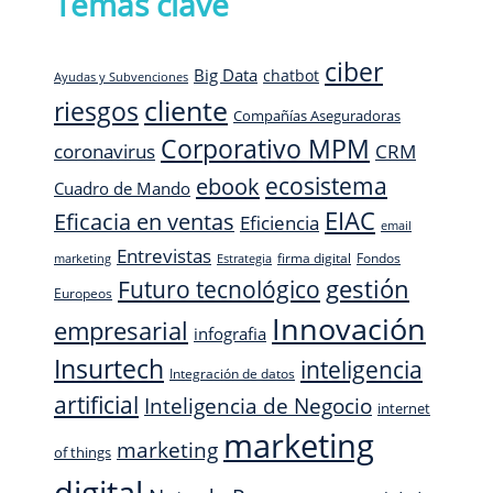
Temas clave
ciber
Big Data
chatbot
Ayudas y Subvenciones
cliente
riesgos
Compañías Aseguradoras
Corporativo MPM
CRM
coronavirus
ecosistema
ebook
Cuadro de Mando
EIAC
Eficacia en ventas
Eficiencia
email
Entrevistas
firma digital
Fondos
marketing
Estrategia
Futuro tecnológico
gestión
Europeos
Innovación
empresarial
infografia
Insurtech
inteligencia
Integración de datos
artificial
Inteligencia de Negocio
internet
marketing
marketing
of things