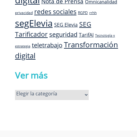
digital
Nota de Prensa
Omnicanalidad
redes sociales
privacidad
RGPD
rrhh
segElevia
SEG
SEG Elevia
Tarificador
seguridad
TarifAI
Tecnología y
Transformación
teletrabajo
estrategia
digital
Ver más
Ver
más