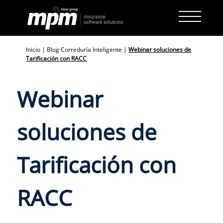
Skip
to
content
Inicio
|
Blog Correduría Inteligente
|
Webinar soluciones de
Tarificación con RACC
Webinar
soluciones de
Tarificación con
RACC