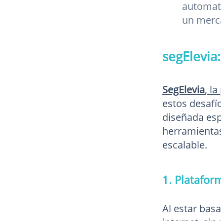
automati
un merca
segElevia
SegElevia
, l
estos desafí
diseñada esp
herramientas
escalable.
1. Platafo
Al estar bas