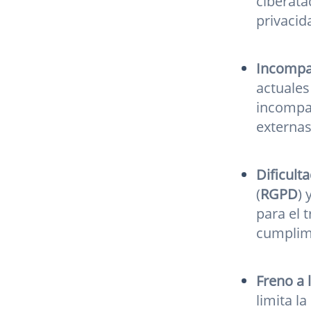
ciberata
privacid
Incompat
actuales
incompat
externas
Dificult
(
RGPD
) 
para el 
cumplimi
Freno a 
limita l