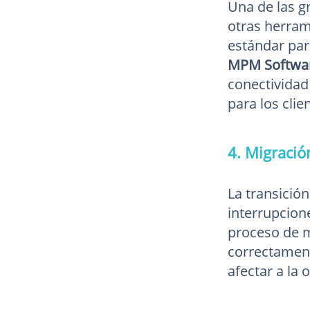
Una de las g
otras herram
estándar par
MPM Softwa
conectividad 
para los clie
4. Migració
La transició
interrupcion
proceso de m
correctament
afectar a la 