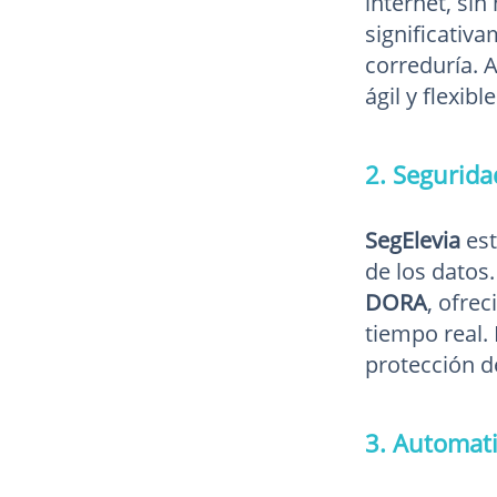
internet, si
significativa
correduría. 
ágil y flexible
2. Segurid
SegElevia
est
de los datos
DORA
, ofre
tiempo real.
protección d
3. Automati