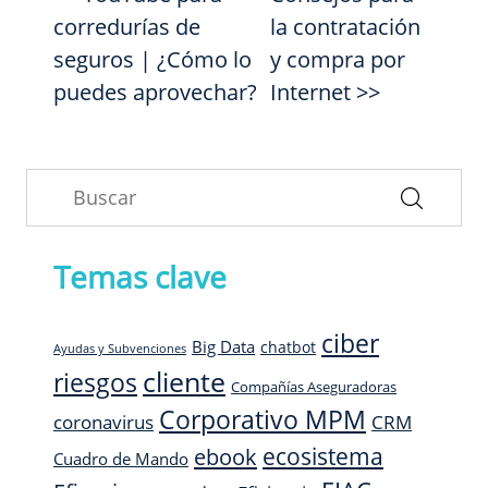
corredurías de
la contratación
seguros | ¿Cómo lo
y compra por
puedes aprovechar?
Internet >>
Temas clave
ciber
Big Data
chatbot
Ayudas y Subvenciones
cliente
riesgos
Compañías Aseguradoras
Corporativo MPM
CRM
coronavirus
ecosistema
ebook
Cuadro de Mando