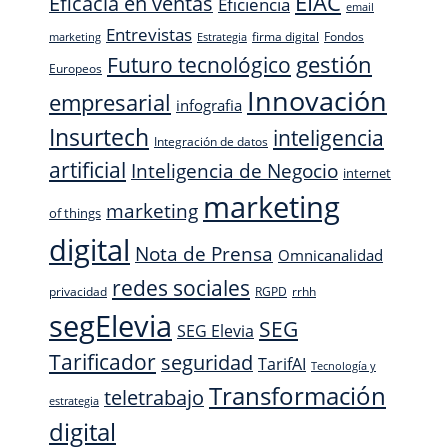
EIAC
Eficacia en ventas
Eficiencia
email
Entrevistas
firma digital
Fondos
marketing
Estrategia
Futuro tecnológico
gestión
Europeos
Innovación
empresarial
infografia
Insurtech
inteligencia
Integración de datos
artificial
Inteligencia de Negocio
internet
marketing
marketing
of things
digital
Nota de Prensa
Omnicanalidad
redes sociales
privacidad
RGPD
rrhh
segElevia
SEG
SEG Elevia
Tarificador
seguridad
TarifAI
Tecnología y
Transformación
teletrabajo
estrategia
digital