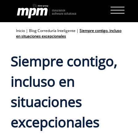
Skip
to
content
Inicio
|
Blog Correduría Inteligente
|
Siempre contigo, incluso
en situaciones excepcionales
Siempre contigo,
incluso en
situaciones
excepcionales