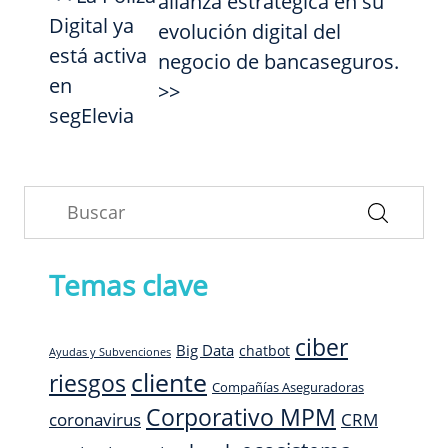
alianza estratégica en su
Digital ya
evolución digital del
está activa
negocio de bancaseguros.
en
>>
segElevia
Temas clave
ciber
Big Data
chatbot
Ayudas y Subvenciones
cliente
riesgos
Compañías Aseguradoras
Corporativo MPM
CRM
coronavirus