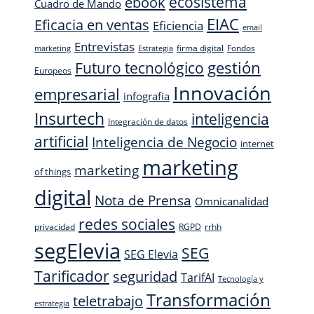
ecosistema
ebook
Cuadro de Mando
EIAC
Eficacia en ventas
Eficiencia
email
Entrevistas
firma digital
Fondos
marketing
Estrategia
Futuro tecnológico
gestión
Europeos
Innovación
empresarial
infografia
Insurtech
inteligencia
Integración de datos
artificial
Inteligencia de Negocio
internet
marketing
marketing
of things
digital
Nota de Prensa
Omnicanalidad
redes sociales
privacidad
RGPD
rrhh
segElevia
SEG
SEG Elevia
Tarificador
seguridad
TarifAI
Tecnología y
Transformación
teletrabajo
estrategia