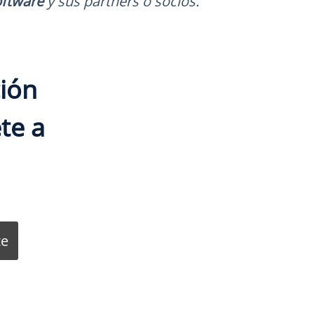
ftware
y sus partners o socios.
ción
te a