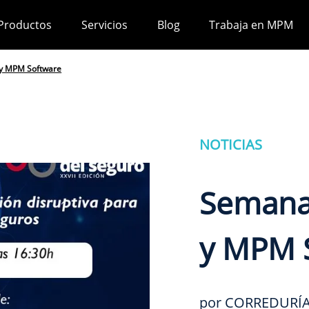
Productos
Servicios
Blog
Trabaja en MPM
 y MPM Software
NOTICIAS
Semana
y MPM 
por CORREDURÍA