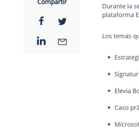
Compartir
Durante la s
plataforma E
Los temas qu
Estrateg
Signaturi
Elevia B
Caso prác
Microsof