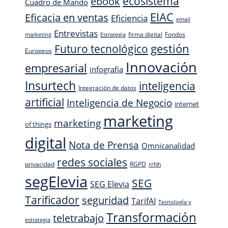
ecosistema
ebook
Cuadro de Mando
EIAC
Eficacia en ventas
Eficiencia
email
Entrevistas
firma digital
Fondos
marketing
Estrategia
Futuro tecnológico
gestión
Europeos
Innovación
empresarial
infografia
Insurtech
inteligencia
Integración de datos
artificial
Inteligencia de Negocio
internet
marketing
marketing
of things
digital
Nota de Prensa
Omnicanalidad
redes sociales
privacidad
RGPD
rrhh
segElevia
SEG
SEG Elevia
Tarificador
seguridad
TarifAI
Tecnología y
Transformación
teletrabajo
estrategia