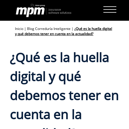
Skip
to
content
Inicio
|
Blog Correduría Inteligente
|
¿Qué es la huella digital
y qué debemos tener en cuenta en la actualidad?
¿Qué es la huella
digital y qué
debemos tener en
cuenta en la