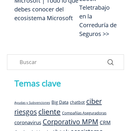
Microsoft | Todo lo que
Teletrabajo
debes conocer del
en la
ecosistema Microsoft
Correduría de
Seguros >>
Temas clave
ciber
Big Data
chatbot
Ayudas y Subvenciones
cliente
riesgos
Compañías Aseguradoras
Corporativo MPM
CRM
coronavirus