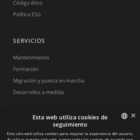
Código ético
Política ESG
SERVICIOS
Mantenimiento
Formación
Migración y puesta en marcha
Desarrollos a medida
×
Esta web utiliza cookies de
seguimiento
SPANISH
Este sitio web utiliza cookies para mejorar la experiencia del usuario.
Al utilizar nuestro sitio web, acepta todas las cookies de acuerdo con