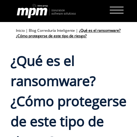
Skip
to
content
Inicio
|
Blog Correduría Inteligente
|
¿Qué es el ransomware?
¿Cómo protegerse de este tipo de riesgo?
¿Qué es el
ransomware?
¿Cómo protegerse
de este tipo de