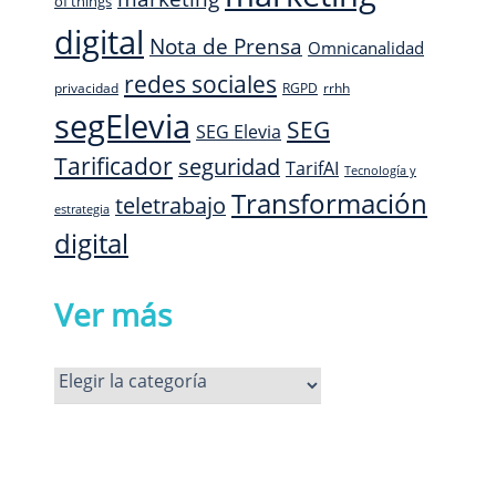
of things
digital
Nota de Prensa
Omnicanalidad
redes sociales
privacidad
RGPD
rrhh
segElevia
SEG
SEG Elevia
Tarificador
seguridad
TarifAI
Tecnología y
Transformación
teletrabajo
estrategia
digital
Ver más
Ver
más