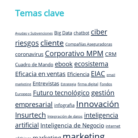
Temas clave
ciber
Big Data
chatbot
Ayudas y Subvenciones
cliente
riesgos
Compañías Aseguradoras
Corporativo MPM
CRM
coronavirus
ecosistema
ebook
Cuadro de Mando
EIAC
Eficacia en ventas
Eficiencia
email
Entrevistas
firma digital
Fondos
marketing
Estrategia
Futuro tecnológico
gestión
Europeos
Innovación
empresarial
infografia
Insurtech
inteligencia
Integración de datos
artificial
Inteligencia de Negocio
internet
marketing
marketing