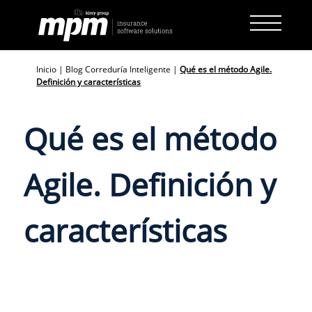
Skip
to
content
Inicio
|
Blog Correduría Inteligente
|
Qué es el método Agile.
Definición y características
Qué es el método
Agile. Definición y
características