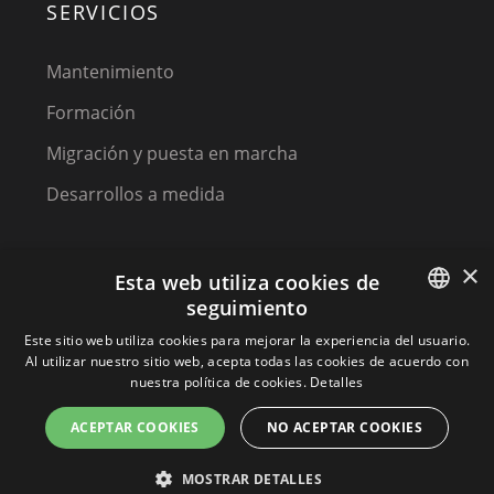
SERVICIOS
Mantenimiento
Formación
Migración y puesta en marcha
Desarrollos a medida
×
Esta web utiliza cookies de
seguimiento
SPANISH
Este sitio web utiliza cookies para mejorar la experiencia del usuario.
Al utilizar nuestro sitio web, acepta todas las cookies de acuerdo con
(C) 2023, MPM SOFTWARE, a KIREY GROUP COMPANY
SPANISH
nuestra política de cookies.
Detalles
PORTUGUESE
ACEPTAR COOKIES
NO ACEPTAR COOKIES
Terminos y condiciones
MOSTRAR DETALLES
Política de privacidad