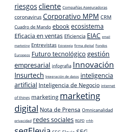
cliente
riesgos
Compañías Aseguradoras
Corporativo MPM
CRM
coronavirus
ecosistema
ebook
Cuadro de Mando
EIAC
Eficacia en ventas
Eficiencia
email
Entrevistas
firma digital
Fondos
marketing
Estrategia
Futuro tecnológico
gestión
Europeos
Innovación
empresarial
infografia
Insurtech
inteligencia
Integración de datos
artificial
Inteligencia de Negocio
internet
marketing
marketing
of things
digital
Nota de Prensa
Omnicanalidad
redes sociales
privacidad
RGPD
rrhh
segElevia
SEG