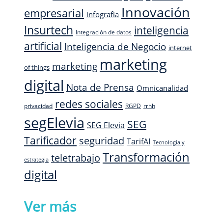
Innovación
empresarial
infografia
Insurtech
inteligencia
Integración de datos
artificial
Inteligencia de Negocio
internet
marketing
marketing
of things
digital
Nota de Prensa
Omnicanalidad
redes sociales
privacidad
RGPD
rrhh
segElevia
SEG
SEG Elevia
Tarificador
seguridad
TarifAI
Tecnología y
Transformación
teletrabajo
estrategia
digital
Ver más