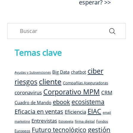
esperar? >>
Temas clave
ciber
Big Data
chatbot
Ayudas y Subvenciones
cliente
riesgos
Compañías Aseguradoras
Corporativo MPM
CRM
coronavirus
ecosistema
ebook
Cuadro de Mando
EIAC
Eficacia en ventas
Eficiencia
email
Entrevistas
firma digital
Fondos
marketing
Estrategia
Futuro tecnológico
gestión
Europeos