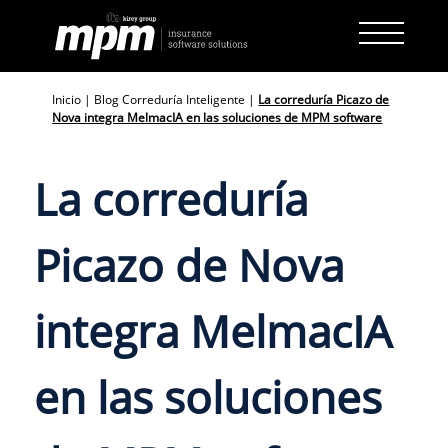
Skip
to
content
Inicio
|
Blog Correduría Inteligente
|
La correduría Picazo de
Nova integra MelmacIA en las soluciones de MPM software
La correduría
Picazo de Nova
integra MelmacIA
en las soluciones