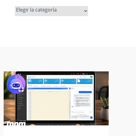
Ver
más