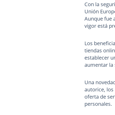
Con la segur
Unión Europe
Aunque fue a
vigor está p
Los benefici
tiendas onlin
establecer u
aumentar la 
Una novedad 
autorice, los
oferta de se
personales.