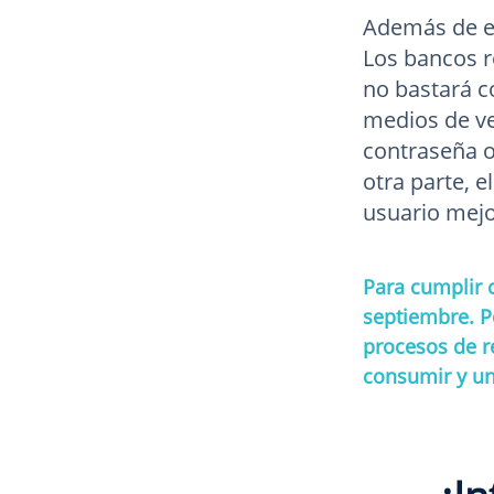
Además de es
Los bancos r
no bastará co
medios de ver
contraseña o 
otra parte, 
usuario mej
Para cumplir c
septiembre. Po
procesos de r
consumir y un