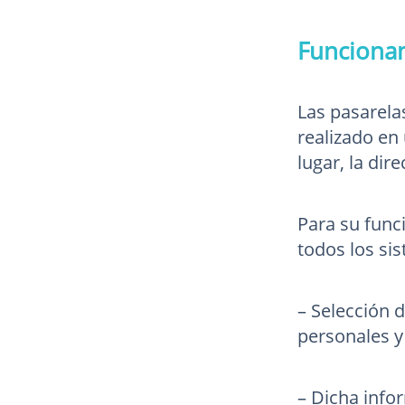
Funcionam
Las pasarela
realizado en 
lugar, la dir
Para su func
todos los si
– Selección 
personales y
– Dicha info