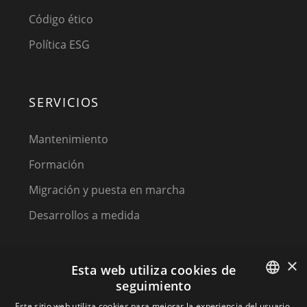
Código ético
Política ESG
SERVICIOS
Mantenimiento
Formación
Migración y puesta en marcha
Desarrollos a medida
×
Esta web utiliza cookies de
seguimiento
SPANISH
Este sitio web utiliza cookies para mejorar la experiencia del usuario.