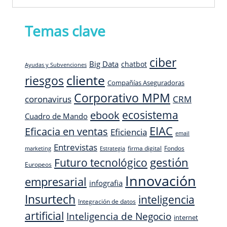
Temas clave
ciber
Big Data
chatbot
Ayudas y Subvenciones
cliente
riesgos
Compañías Aseguradoras
Corporativo MPM
CRM
coronavirus
ecosistema
ebook
Cuadro de Mando
EIAC
Eficacia en ventas
Eficiencia
email
Entrevistas
firma digital
Fondos
marketing
Estrategia
Futuro tecnológico
gestión
Europeos
Innovación
empresarial
infografia
Insurtech
inteligencia
Integración de datos
artificial
Inteligencia de Negocio
internet