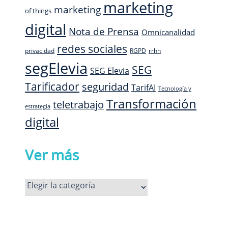
marketing
marketing
of things
digital
Nota de Prensa
Omnicanalidad
redes sociales
privacidad
RGPD
rrhh
segElevia
SEG
SEG Elevia
Tarificador
seguridad
TarifAI
Tecnología y
Transformación
teletrabajo
estrategia
digital
Ver más
Ver
más