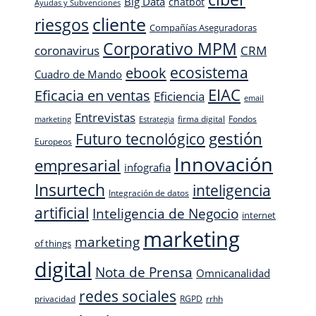
Big Data
chatbot
Ayudas y Subvenciones
cliente
riesgos
Compañías Aseguradoras
Corporativo MPM
CRM
coronavirus
ecosistema
ebook
Cuadro de Mando
EIAC
Eficacia en ventas
Eficiencia
email
Entrevistas
firma digital
Fondos
marketing
Estrategia
Futuro tecnológico
gestión
Europeos
Innovación
empresarial
infografia
Insurtech
inteligencia
Integración de datos
artificial
Inteligencia de Negocio
internet
marketing
marketing
of things
digital
Nota de Prensa
Omnicanalidad
redes sociales
privacidad
RGPD
rrhh