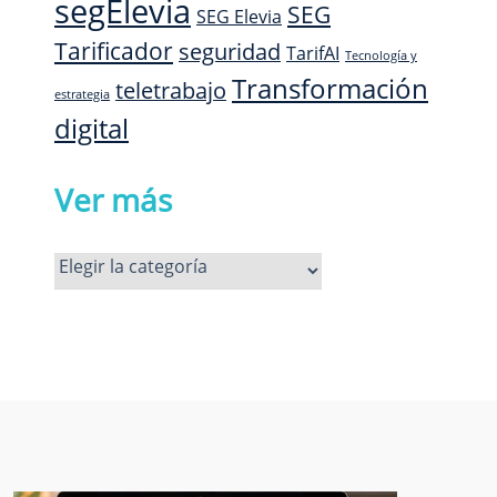
segElevia
SEG
SEG Elevia
Tarificador
seguridad
TarifAI
Tecnología y
Transformación
teletrabajo
estrategia
digital
Ver más
Ver
más