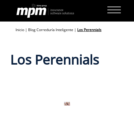
Skip
to
content
Inicio
|
Blog Correduría Inteligente
|
Los Perennials
Los Perennials