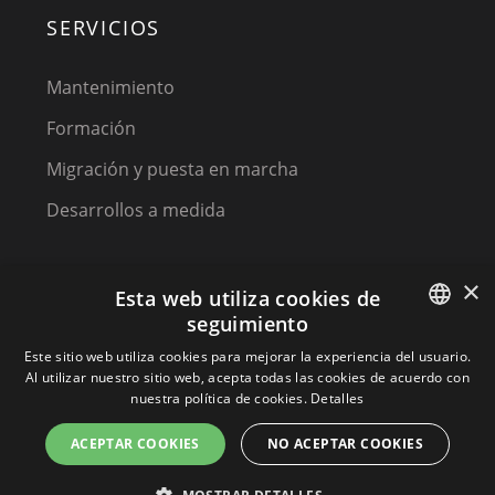
SERVICIOS
Mantenimiento
Formación
Migración y puesta en marcha
Desarrollos a medida
×
Esta web utiliza cookies de
seguimiento
SPANISH
Este sitio web utiliza cookies para mejorar la experiencia del usuario.
Al utilizar nuestro sitio web, acepta todas las cookies de acuerdo con
(C) 2023, MPM SOFTWARE, a KIREY GROUP COMPANY
SPANISH
nuestra política de cookies.
Detalles
PORTUGUESE
ACEPTAR COOKIES
NO ACEPTAR COOKIES
Terminos y condiciones