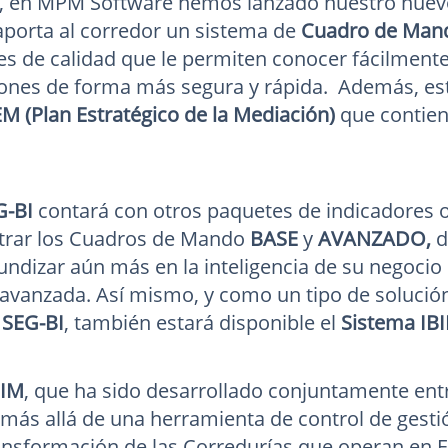
 en MPM Software hemos lanzado nuestro nuevo a
aporta al corredor un sistema de
Cuadro de Mand
es de calidad que le permiten conocer fácilmente 
ones de forma más segura y rápida. Además, est
 (Plan Estratégico de la Mediación)
que contien
G-BI
contará con otros paquetes de indicadores 
trar los Cuadros de Mando
BASE
y
AVANZADO,
d
undizar aún más en la inteligencia de su negocio
avanzada. Así mismo, y como un tipo de solució
n
SEG-BI
, también estará disponible el
Sistema IB
BIM
, que ha sido desarrollado conjuntamente ent
 más allá de una herramienta de control de gestión
ansformación de las Corredurías que operan en 