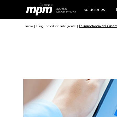
Skip
Soluciones
to
content
Inicio
|
Blog Correduría Inteligente
|
La importancia del Cuadro