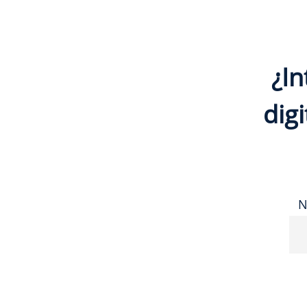
¿In
digi
N