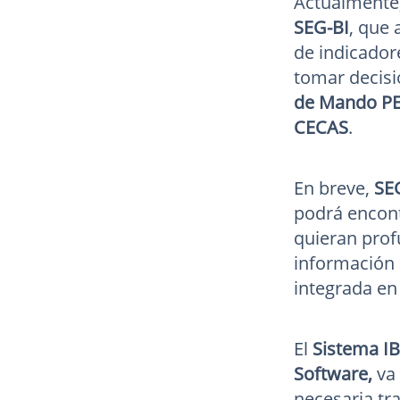
Actualmente,
SEG-BI
, que 
de indicador
tomar decisi
de Mando PEM
CECAS
.
En breve,
SE
podrá encon
quieran prof
información 
integrada e
El
Sistema I
Software,
va
necesaria tr