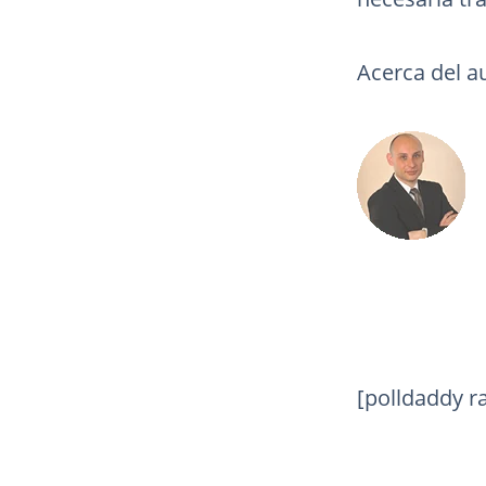
Acerca del au
[polldaddy r