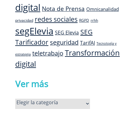
digital
Nota de Prensa
Omnicanalidad
redes sociales
privacidad
RGPD
rrhh
segElevia
SEG
SEG Elevia
Tarificador
seguridad
TarifAI
Tecnología y
Transformación
teletrabajo
estrategia
digital
Ver más
Ver
más