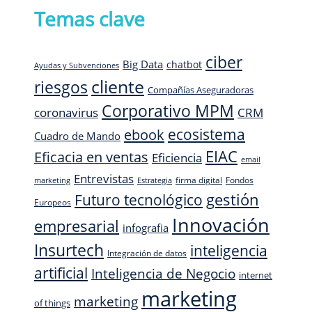
Temas clave
ciber
Big Data
chatbot
Ayudas y Subvenciones
cliente
riesgos
Compañías Aseguradoras
Corporativo MPM
CRM
coronavirus
ecosistema
ebook
Cuadro de Mando
EIAC
Eficacia en ventas
Eficiencia
email
Entrevistas
firma digital
Fondos
marketing
Estrategia
Futuro tecnológico
gestión
Europeos
Innovación
empresarial
infografia
Insurtech
inteligencia
Integración de datos
artificial
Inteligencia de Negocio
internet
marketing
marketing
of things