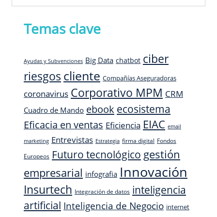
Temas clave
ciber
Big Data
chatbot
Ayudas y Subvenciones
cliente
riesgos
Compañías Aseguradoras
Corporativo MPM
CRM
coronavirus
ecosistema
ebook
Cuadro de Mando
EIAC
Eficacia en ventas
Eficiencia
email
Entrevistas
firma digital
Fondos
marketing
Estrategia
Futuro tecnológico
gestión
Europeos
Innovación
empresarial
infografia
Insurtech
inteligencia
Integración de datos
artificial
Inteligencia de Negocio
internet