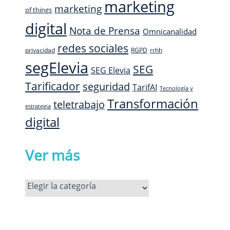
marketing
marketing
of things
digital
Nota de Prensa
Omnicanalidad
redes sociales
privacidad
RGPD
rrhh
segElevia
SEG
SEG Elevia
Tarificador
seguridad
TarifAI
Tecnología y
Transformación
teletrabajo
estrategia
digital
Ver más
Ver
más