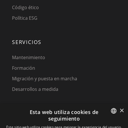
Código ético
Política ESG
SERVICIOS
Mantenimiento
Formación
Migración y puesta en marcha
Desarrollos a medida
×
Esta web utiliza cookies de
seguimiento
SPANISH
Este sitio web utiliza cookies para mejorar la experiencia del usuario.