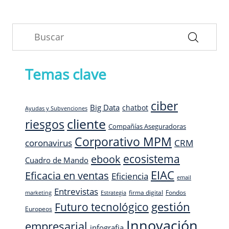
Temas clave
ciber
Big Data
chatbot
Ayudas y Subvenciones
cliente
riesgos
Compañías Aseguradoras
Corporativo MPM
CRM
coronavirus
ecosistema
ebook
Cuadro de Mando
EIAC
Eficacia en ventas
Eficiencia
email
Entrevistas
firma digital
Fondos
marketing
Estrategia
Futuro tecnológico
gestión
Europeos
Innovación
empresarial
infografia