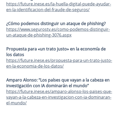
https://future.inese.es/la-huella-digital-puede-ayudar-
en-la-identificacion-del-fraude-de-seguros/
¿Cómo podemos distinguir un ataque de phishing?
https://www.segurostv.es/como-podemos-distinguir-
un-ataque-de-phishing-3076.aspx
Propuesta para «un trato justo» en la economía de
los datos
https://future.inese.es/propuesta-para-un-trato-justo-
en-la-economia-de-los-datos/
Amparo Alonso: “Los países que vayan a la cabeza en
investigación con IA dominarán el mundo”
https://future.inese.es/amparo-alonso-los-paises-que-
vayan-a-la-cabeza-en-investigacion-con-ia-dominaran-
el-mundo/