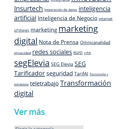
Insurtech
inteligencia
Integración de datos
artificial
Inteligencia de Negocio
internet
marketing
marketing
of things
digital
Nota de Prensa
Omnicanalidad
redes sociales
privacidad
RGPD
rrhh
segElevia
SEG
SEG Elevia
Tarificador
seguridad
TarifAI
Tecnología y
Transformación
teletrabajo
estrategia
digital
Ver más
Ver