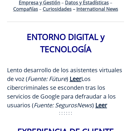
Empresa y Gestión
–
Datos y Estadísticas
–
Compañías
–
Curiosidades
–
International News
ENTORNO DIGITAL y
TECNOLOGÍA
Lento desarrollo de los asistentes virtuales
de voz (
Fuente:
Füture
)
Leer
Los
cibercriminales se esconden tras los
servicios de Google para defraudar a los
usuarios (
Fuente:
SegurosNews
)
Leer
: : : : : :