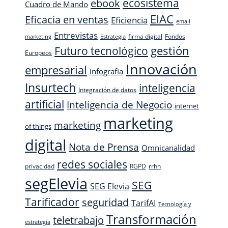
ecosistema
ebook
Cuadro de Mando
EIAC
Eficacia en ventas
Eficiencia
email
Entrevistas
firma digital
Fondos
marketing
Estrategia
Futuro tecnológico
gestión
Europeos
Innovación
empresarial
infografia
Insurtech
inteligencia
Integración de datos
artificial
Inteligencia de Negocio
internet
marketing
marketing
of things
digital
Nota de Prensa
Omnicanalidad
redes sociales
privacidad
RGPD
rrhh
segElevia
SEG
SEG Elevia
Tarificador
seguridad
TarifAI
Tecnología y
Transformación
teletrabajo
estrategia