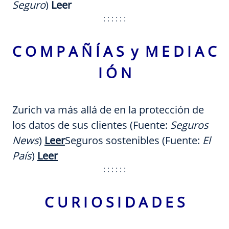
Seguro
)
Leer
: : : : : :
C O M P A Ñ Í A S y M E D I A C
I Ó N
Zurich va más allá de en la protección de
los datos de sus clientes (Fuente:
Seguros
News
)
Leer
Seguros sostenibles (Fuente:
El
País
)
Leer
: : : : : :
C U R I O S I D A D E S