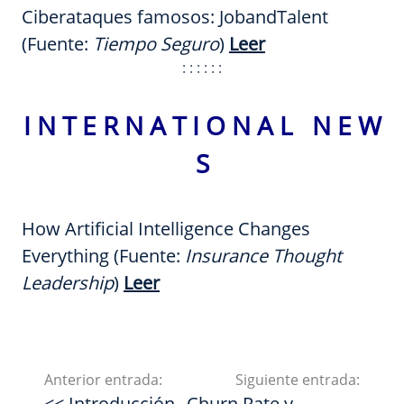
Ciberataques famosos: JobandTalent
(Fuente:
Tiempo Seguro
)
Leer
: : : : : :
I N T E R N A T I O N A L N E W
S
How Artificial Intelligence Changes
Everything (Fuente:
Insurance Thought
Leadership
)
Leer
Anterior entrada:
Siguiente entrada:
<< Introducción
Churn Rate y