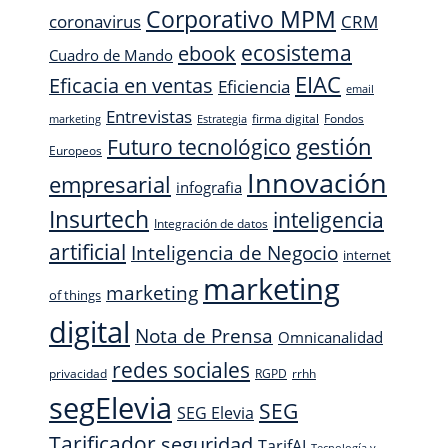
Corporativo MPM
CRM
coronavirus
ecosistema
ebook
Cuadro de Mando
EIAC
Eficacia en ventas
Eficiencia
email
Entrevistas
firma digital
Fondos
marketing
Estrategia
Futuro tecnológico
gestión
Europeos
Innovación
empresarial
infografia
Insurtech
inteligencia
Integración de datos
artificial
Inteligencia de Negocio
internet
marketing
marketing
of things
digital
Nota de Prensa
Omnicanalidad
redes sociales
privacidad
RGPD
rrhh
segElevia
SEG
SEG Elevia
Tarificador
seguridad
TarifAI
Tecnología y