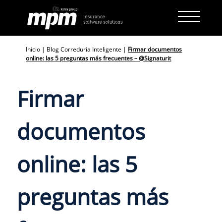
Skip
to
content
Inicio
|
Blog Correduría Inteligente
|
Firmar documentos
online: las 5 preguntas más frecuentes – @Signaturit
Firmar
documentos
online: las 5
preguntas más