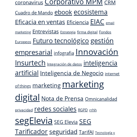
Corporativo MPM
CRM
coronavirus
ecosistema
ebook
Cuadro de Mando
EIAC
Eficacia en ventas
Eficiencia
email
Entrevistas
firma digital
Fondos
marketing
Estrategia
Futuro tecnológico
gestión
Europeos
Innovación
empresarial
infografia
Insurtech
inteligencia
Integración de datos
artificial
Inteligencia de Negocio
internet
marketing
marketing
of things
digital
Nota de Prensa
Omnicanalidad
redes sociales
privacidad
RGPD
rrhh
segElevia
SEG
SEG Elevia
Tarificador
seguridad
TarifAI
Tecnología y