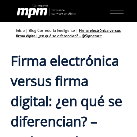
Skip
to
content
Inicio
|
Blog Correduría Inteligente
|
Firma electrónica versus
firma digital: ¿en qué se diferencian? – @Signaturit
Firma electrónica
versus firma
digital: ¿en qué se
diferencian? –