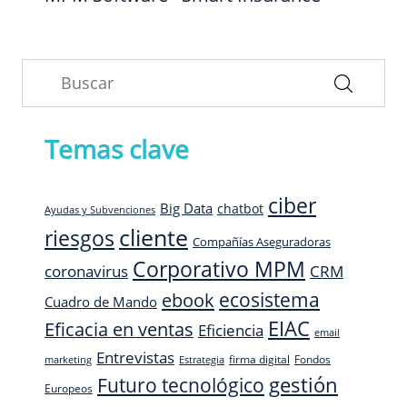
Temas clave
ciber
Big Data
chatbot
Ayudas y Subvenciones
cliente
riesgos
Compañías Aseguradoras
Corporativo MPM
CRM
coronavirus
ecosistema
ebook
Cuadro de Mando
EIAC
Eficacia en ventas
Eficiencia
email
Entrevistas
firma digital
Fondos
marketing
Estrategia
Futuro tecnológico
gestión
Europeos