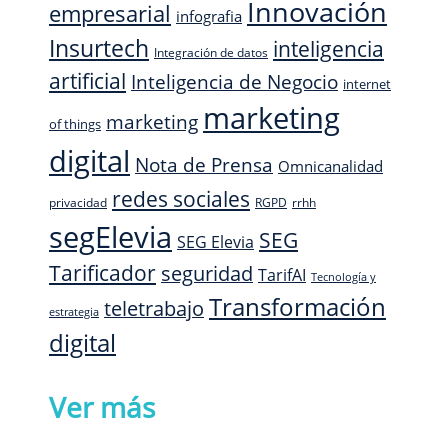
Innovación
empresarial
infografia
Insurtech
inteligencia
Integración de datos
artificial
Inteligencia de Negocio
internet
marketing
marketing
of things
digital
Nota de Prensa
Omnicanalidad
redes sociales
privacidad
RGPD
rrhh
segElevia
SEG
SEG Elevia
Tarificador
seguridad
TarifAI
Tecnología y
Transformación
teletrabajo
estrategia
digital
Ver más