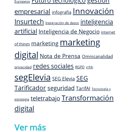
Futuro tecnológico
gestión
Europeos
Innovación
empresarial
infografia
Insurtech
inteligencia
Integración de datos
artificial
Inteligencia de Negocio
internet
marketing
marketing
of things
digital
Nota de Prensa
Omnicanalidad
redes sociales
privacidad
RGPD
rrhh
segElevia
SEG
SEG Elevia
Tarificador
seguridad
TarifAI
Tecnología y
Transformación
teletrabajo
estrategia
digital
Ver más