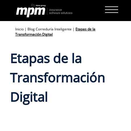
Skip
to
content
Inicio
|
Blog Correduría Inteligente
|
Etapas de la
Transformación Digital
Etapas de la
Transformación
Digital