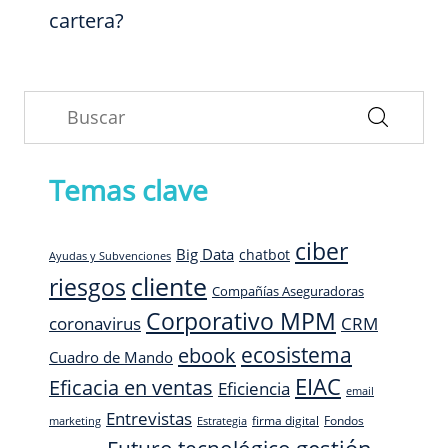
cartera?
Temas clave
ciber
Big Data
chatbot
Ayudas y Subvenciones
cliente
riesgos
Compañías Aseguradoras
Corporativo MPM
CRM
coronavirus
ecosistema
ebook
Cuadro de Mando
EIAC
Eficacia en ventas
Eficiencia
email
Entrevistas
firma digital
Fondos
marketing
Estrategia