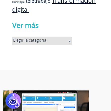
Transformación
teletrabajo
estrategia
digital
Ver más
Ver
más