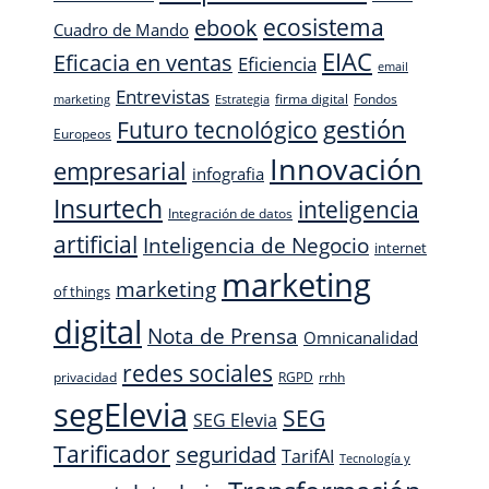
ecosistema
ebook
Cuadro de Mando
EIAC
Eficacia en ventas
Eficiencia
email
Entrevistas
firma digital
Fondos
marketing
Estrategia
Futuro tecnológico
gestión
Europeos
Innovación
empresarial
infografia
Insurtech
inteligencia
Integración de datos
artificial
Inteligencia de Negocio
internet
marketing
marketing
of things
digital
Nota de Prensa
Omnicanalidad
redes sociales
privacidad
RGPD
rrhh
segElevia
SEG
SEG Elevia
Tarificador
seguridad
TarifAI
Tecnología y