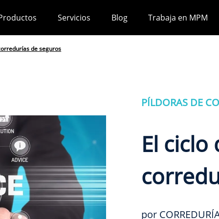
Productos
Servicios
Blog
Trabaja en MPM
 corredurías de seguros
PÍLDORAS DE C
El cicl
corredu
por CORREDURÍA