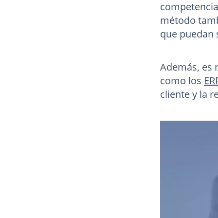
competencia.
método tambi
que puedan s
Además, es ne
como los
ER
cliente y la 