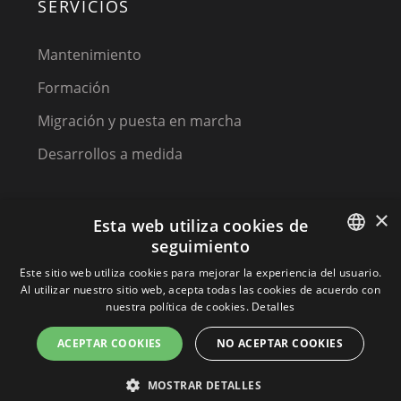
SERVICIOS
Mantenimiento
Formación
Migración y puesta en marcha
Desarrollos a medida
×
Esta web utiliza cookies de
seguimiento
SPANISH
Este sitio web utiliza cookies para mejorar la experiencia del usuario.
Al utilizar nuestro sitio web, acepta todas las cookies de acuerdo con
(C) 2023, MPM SOFTWARE, a KIREY GROUP COMPANY
SPANISH
nuestra política de cookies.
Detalles
PORTUGUESE
ACEPTAR COOKIES
NO ACEPTAR COOKIES
Terminos y condiciones
MOSTRAR DETALLES
Política de privacidad