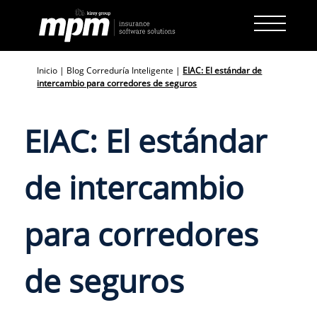
Skip
to
content
Inicio
|
Blog Correduría Inteligente
|
EIAC: El estándar de
intercambio para corredores de seguros
EIAC: El estándar
de intercambio
para corredores
de seguros