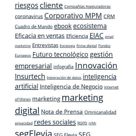
cliente
riesgos
Compañías Aseguradoras
Corporativo MPM
CRM
coronavirus
ecosistema
ebook
Cuadro de Mando
EIAC
Eficacia en ventas
Eficiencia
email
Entrevistas
firma digital
Fondos
marketing
Estrategia
Futuro tecnológico
gestión
Europeos
Innovación
empresarial
infografia
Insurtech
inteligencia
Integración de datos
artificial
Inteligencia de Negocio
internet
marketing
marketing
of things
digital
Nota de Prensa
Omnicanalidad
redes sociales
privacidad
RGPD
rrhh
segElevia
SEG
SEG Elevia