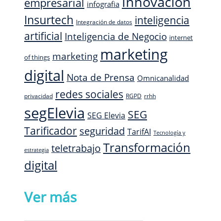
Innovación
empresarial
infografia
Insurtech
inteligencia
Integración de datos
artificial
Inteligencia de Negocio
internet
marketing
marketing
of things
digital
Nota de Prensa
Omnicanalidad
redes sociales
privacidad
RGPD
rrhh
segElevia
SEG
SEG Elevia
Tarificador
seguridad
TarifAI
Tecnología y
Transformación
teletrabajo
estrategia
digital
Ver más