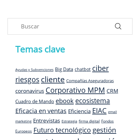
Temas clave
ciber
Big Data
chatbot
Ayudas y Subvenciones
cliente
riesgos
Compañías Aseguradoras
Corporativo MPM
CRM
coronavirus
ecosistema
ebook
Cuadro de Mando
EIAC
Eficacia en ventas
Eficiencia
email
Entrevistas
firma digital
Fondos
marketing
Estrategia
Futuro tecnológico
gestión
Europeos