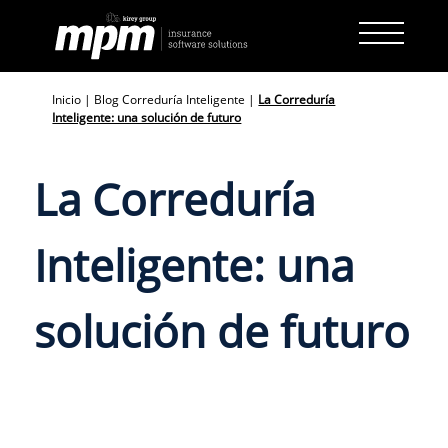
Skip
to
content
Inicio
|
Blog Correduría Inteligente
|
La Correduría
Inteligente: una solución de futuro
La Correduría
Inteligente: una
solución de futuro