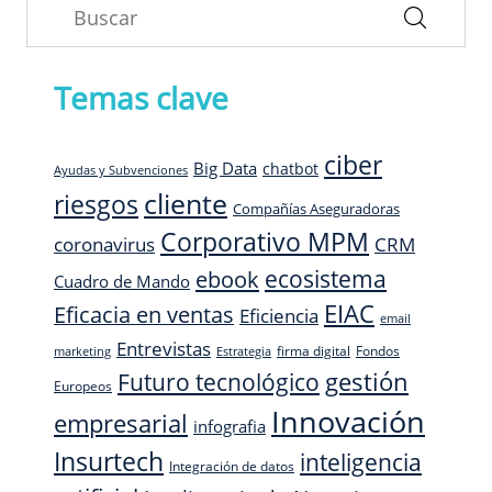
Temas clave
ciber
Big Data
chatbot
Ayudas y Subvenciones
cliente
riesgos
Compañías Aseguradoras
Corporativo MPM
CRM
coronavirus
ecosistema
ebook
Cuadro de Mando
EIAC
Eficacia en ventas
Eficiencia
email
Entrevistas
firma digital
Fondos
marketing
Estrategia
Futuro tecnológico
gestión
Europeos
Innovación
empresarial
infografia
Insurtech
inteligencia
Integración de datos