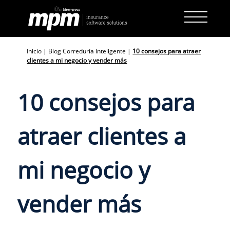
Skip
to
content
Inicio
|
Blog Correduría Inteligente
|
10 consejos para atraer
clientes a mi negocio y vender más
10 consejos para
atraer clientes a
mi negocio y
vender más