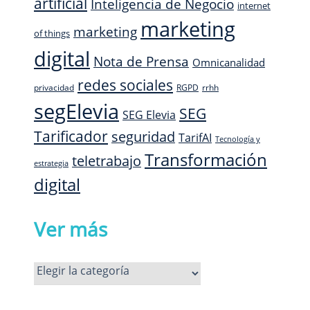
artificial
Inteligencia de Negocio
internet
marketing
marketing
of things
digital
Nota de Prensa
Omnicanalidad
redes sociales
privacidad
RGPD
rrhh
segElevia
SEG
SEG Elevia
Tarificador
seguridad
TarifAI
Tecnología y
Transformación
teletrabajo
estrategia
digital
Ver más
Ver
más