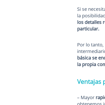
Si se necesi
la posibilid
los detalles 
particular.
Por lo tanto
intermediari
básica se en
la propia co
Ventajas p
– Mayor
rapi
obtenemos in