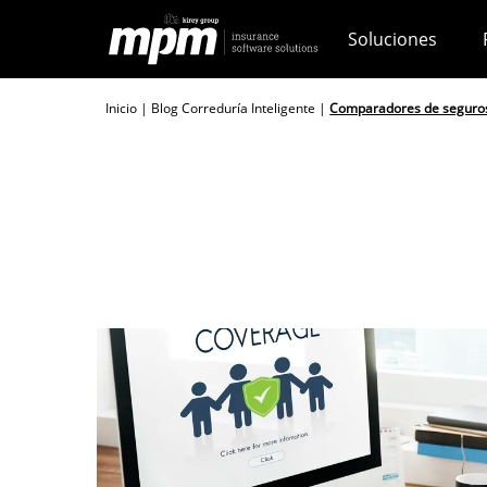
Skip
Soluciones
to
content
Inicio
|
Blog Correduría Inteligente
|
Comparadores de seguros 