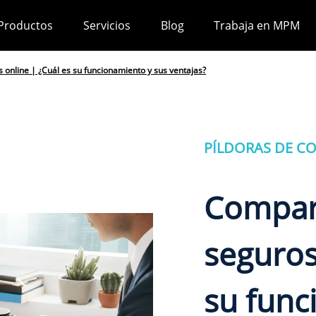
Productos
Servicios
Blog
Trabaja en MPM
online | ¿Cuál es su funcionamiento y sus ventajas?
PÍLDORAS DE C
Compar
seguros
su func