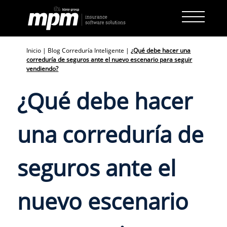
Skip
to
content
Inicio
|
Blog Correduría Inteligente
|
¿Qué debe hacer una
correduría de seguros ante el nuevo escenario para seguir
vendiendo?
¿Qué debe hacer
una correduría de
seguros ante el
nuevo escenario