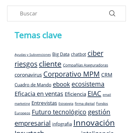
Temas clave
ciber
Big Data
chatbot
Ayudas y Subvenciones
cliente
riesgos
Compañías Aseguradoras
Corporativo MPM
CRM
coronavirus
ecosistema
ebook
Cuadro de Mando
EIAC
Eficacia en ventas
Eficiencia
email
Entrevistas
firma digital
Fondos
marketing
Estrategia
Futuro tecnológico
gestión
Europeos
Innovación
empresarial
infografia