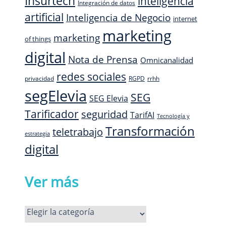
Insurtech
inteligencia
Integración de datos
artificial
Inteligencia de Negocio
internet
marketing
marketing
of things
digital
Nota de Prensa
Omnicanalidad
redes sociales
privacidad
RGPD
rrhh
segElevia
SEG
SEG Elevia
Tarificador
seguridad
TarifAI
Tecnología y
Transformación
teletrabajo
estrategia
digital
Ver más
Ver
más