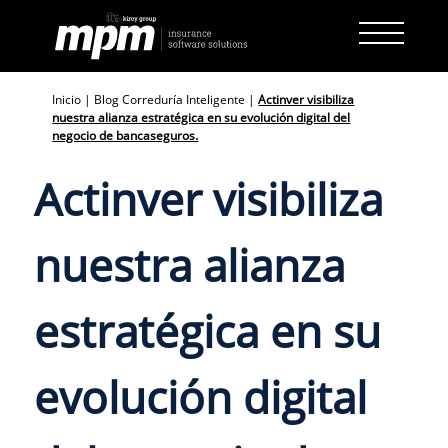
Skip
to
content
Inicio
|
Blog Correduría Inteligente
|
Actinver visibiliza
nuestra alianza estratégica en su evolución digital del
negocio de bancaseguros.
Actinver visibiliza
nuestra alianza
estratégica en su
evolución digital