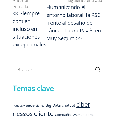
Anterior
Siguiente entrada:
entrada:
Humanizando el
<< Siempre
entorno laboral: la RSC
contigo,
frente al desafío del
incluso en
cáncer. Laura Ravés en
situaciones
Muy Segura >>
excepcionales
Temas clave
ciber
Big Data
chatbot
Ayudas y Subvenciones
cliente
riesgos
Compañías Aseguradoras