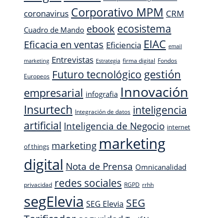
Corporativo MPM
CRM
coronavirus
ecosistema
ebook
Cuadro de Mando
EIAC
Eficacia en ventas
Eficiencia
email
Entrevistas
firma digital
Fondos
marketing
Estrategia
Futuro tecnológico
gestión
Europeos
Innovación
empresarial
infografia
Insurtech
inteligencia
Integración de datos
artificial
Inteligencia de Negocio
internet
marketing
marketing
of things
digital
Nota de Prensa
Omnicanalidad
redes sociales
privacidad
RGPD
rrhh
segElevia
SEG
SEG Elevia