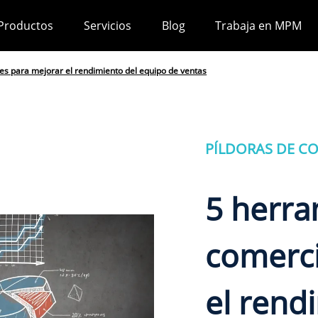
Productos
Servicios
Blog
Trabaja en MPM
es para mejorar el rendimiento del equipo de ventas
PÍLDORAS DE C
5 herra
comerci
el rend