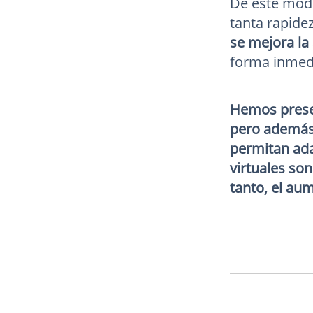
De este modo
tanta rapide
se mejora la 
forma inmed
Hemos presen
pero además 
permitan ada
virtuales son
tanto, el au