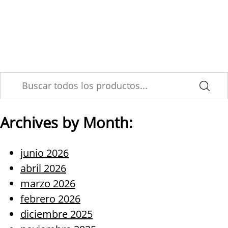
Skip
Inteligencia Artificial y el
to
content
Marketing Digital (2ª parte)
Archives by Month:
junio 2026
abril 2026
marzo 2026
febrero 2026
diciembre 2025