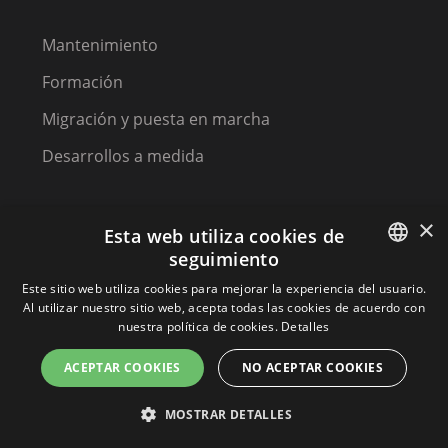
Mantenimiento
Formación
Migración y puesta en marcha
Desarrollos a medida
×
Esta web utiliza cookies de
seguimiento
SPANISH
Este sitio web utiliza cookies para mejorar la experiencia del usuario.
Al utilizar nuestro sitio web, acepta todas las cookies de acuerdo con
(C) 2023, MPM SOFTWARE, a KIREY GROUP COMPANY
SPANISH
nuestra política de cookies.
Detalles
PORTUGUESE
ACEPTAR COOKIES
NO ACEPTAR COOKIES
Terminos y condiciones
MOSTRAR DETALLES
Política de privacidad