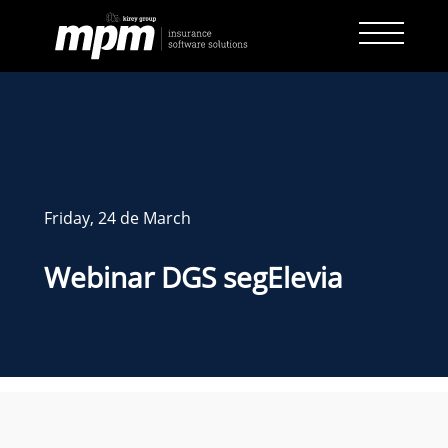
Skip
to
content
Friday, 24 de March
Webinar DGS segElevia