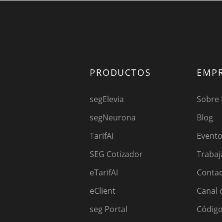
PRODUCTOS
EMP
segElevia
Sobre
segNeurona
Blog
TarifAI
Event
SEG Cotizador
Trabaj
eTarifAI
Conta
eClient
Canal 
seg Portal
Código