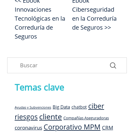
<< Ebook
Ebook
Innovaciones
Ciberseguridad
Tecnológicas en la
en la Correduría
Correduría de
de Seguros >>
Seguros
Temas clave
ciber
Big Data
chatbot
Ayudas y Subvenciones
cliente
riesgos
Compañías Aseguradoras
Corporativo MPM
CRM
coronavirus