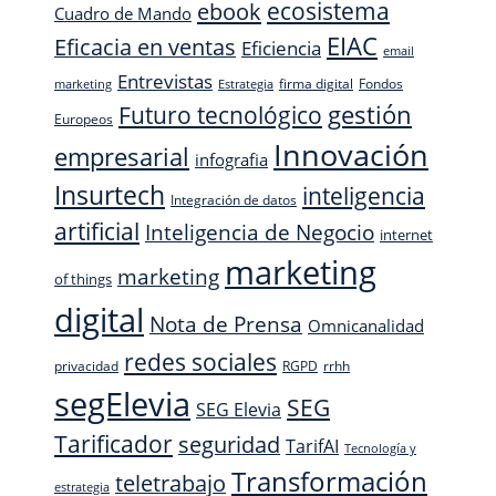
ecosistema
ebook
Cuadro de Mando
EIAC
Eficacia en ventas
Eficiencia
email
Entrevistas
firma digital
Fondos
marketing
Estrategia
Futuro tecnológico
gestión
Europeos
Innovación
empresarial
infografia
Insurtech
inteligencia
Integración de datos
artificial
Inteligencia de Negocio
internet
marketing
marketing
of things
digital
Nota de Prensa
Omnicanalidad
redes sociales
privacidad
RGPD
rrhh
segElevia
SEG
SEG Elevia
Tarificador
seguridad
TarifAI
Tecnología y
Transformación
teletrabajo
estrategia