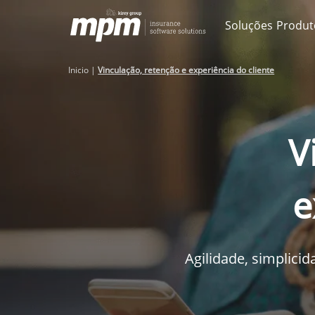
Skip
Soluções
Produ
to
content
Inicio
|
Vinculação, retenção e experiência do cliente
V
e
Agilidade, simplici