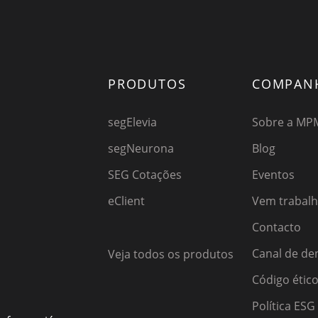
PRODUTOS
COMPAN
segElevia
Sobre a MP
segNeurona
Blog
SEG Cotações
Eventos
eClient
Vem trabal
Contacto
Canal de de
Veja todos os produtos
Código étic
Política ESG