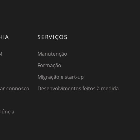
HIA
SERVIÇOS
M
Manutenção
Formação
Migração e start-up
har connosco
Desenvolvimentos feitos à medida
núncia
o