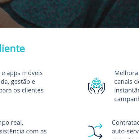
liente
 e apps móveis
Melhora
nda, gestão e
canais d
ara os clientes
instantâ
campanh
po real,
Contrata
sistência com as
auto-serv