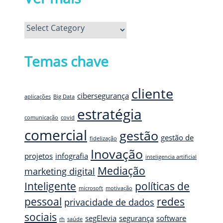
Ver
mais
Temas chave
cliente
cibersegurança
aplicações
Big Data
estratégia
comunicação
covid
comercial
gestão
gestão de
fidelização
Inovação
projetos
infografia
inteligencia artificial
Mediação
marketing digital
Inteligente
políticas de
microsoft
motivação
pessoal
redes
privacidade de dados
sociais
segElevia
segurança
software
rh
saúde