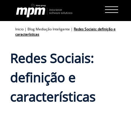
Skip
to
content
Inicio
|
Blog Mediação Inteligente
|
Redes Sociais: definição e
características
Redes Sociais:
definição e
características