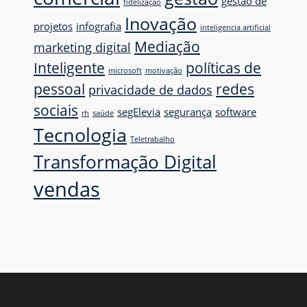
gestão de
fidelização
Inovação
projetos
infografia
inteligencia artificial
Mediação
marketing digital
Inteligente
políticas de
microsoft
motivação
pessoal
redes
privacidade de dados
sociais
segElevia
segurança
software
rh
saúde
Tecnologia
Teletrabalho
Transformação Digital
vendas