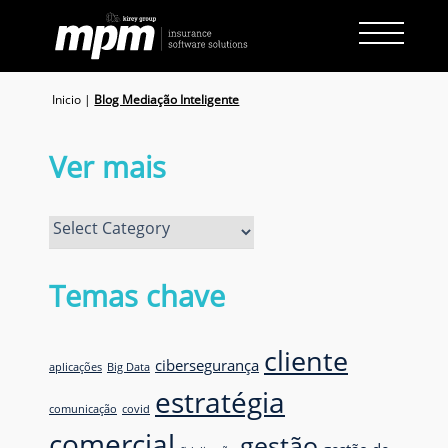
Skip
to
content
Inicio
|
Blog Mediação Inteligente
Ver mais
Ver
mais
Temas chave
cliente
cibersegurança
aplicações
Big Data
estratégia
comunicação
covid
comercial
gestão