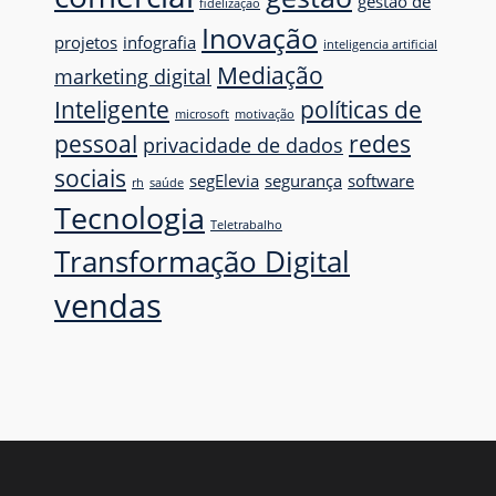
gestão de
fidelização
Inovação
projetos
infografia
inteligencia artificial
Mediação
marketing digital
Inteligente
políticas de
microsoft
motivação
pessoal
redes
privacidade de dados
sociais
segElevia
segurança
software
rh
saúde
Tecnologia
Teletrabalho
Transformação Digital
vendas