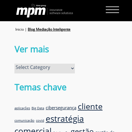
Skip
to
content
Inicio
|
Blog Mediação Inteligente
Ver mais
Ver
mais
Temas chave
cliente
cibersegurança
aplicações
Big Data
estratégia
comunicação
covid
comercial
gestão