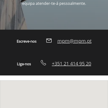
equipa atender-te-á pessoalmente.
mpm@mpm.pt
Escreve-nos
+351 21 414 95 20
Liga-nos